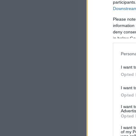
participants
Downstream 
Please note
information 
deny consent
in below Go
Persona
I want t
Opted 
I want t
Opted 
I want 
Advertis
Opted 
I want t
of my P
was col