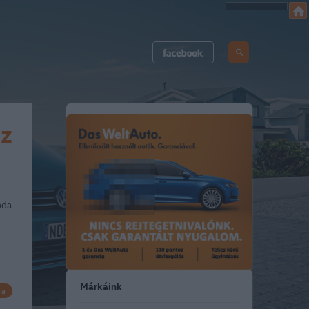
sz
oda-
Márkáink
ra