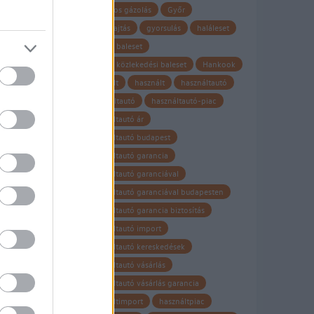
gyalogos gázolás
Győr
gyorshajtás
gyorsulás
haláleset
halálos baleset
halálos közlekedési baleset
Hankook
hasznalt
használt
használtautó
Használtautó
használtautó-piac
használtautó ár
használtautó budapest
használtautó garancia
használtautó garanciával
használtautó garanciával budapesten
használtautó garancia biztosítás
használtautó import
használtautó kereskedések
használtautó vásárlás
használtautó vásárlás garancia
használtimport
használtpiac