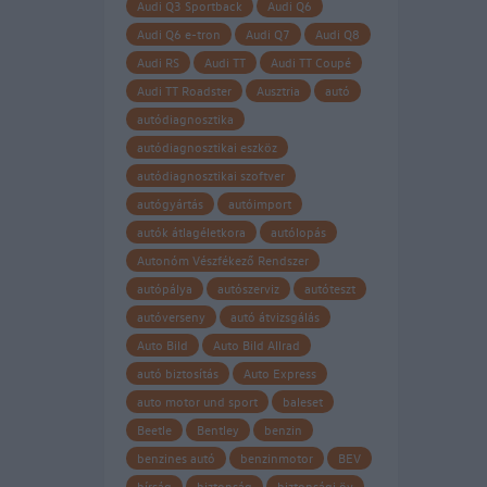
Audi Q3 Sportback
Audi Q6
Audi Q6 e-tron
Audi Q7
Audi Q8
Audi RS
Audi TT
Audi TT Coupé
Audi TT Roadster
Ausztria
autó
autódiagnosztika
autódiagnosztikai eszköz
autódiagnosztikai szoftver
autógyártás
autóimport
autók átlagéletkora
autólopás
Autonóm Vészfékező Rendszer
autópálya
autószerviz
autóteszt
autóverseny
autó átvizsgálás
Auto Bild
Auto Bild Allrad
autó biztosítás
Auto Express
auto motor und sport
baleset
Beetle
Bentley
benzin
benzines autó
benzinmotor
BEV
bírság
biztonság
biztonsági öv