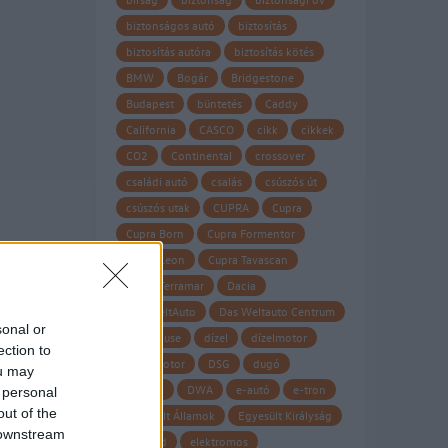
biztonságos autó
biztosítás
biztosítás autóra
biztosítás kötés
BMW
Bogár
Bridgestone
Budapest
büntetés
Caddy
California
CASCO
cikk
cikkek
CO2
Continental
crossover
családi autó
csalás
csúszós út
csúszós utak
CUPRA
Cupra
Cupra Born
Cupra Formentor
Cupra Leon
Cupra Tavascan
Cupra Terramar
Dacia
Das WeltAuto
Das Weltauto Centrum
sonal or
Datahouse
dízel
dízelmotor
ection to
dízel motor
DSG
dugó
ou may
Dunlop
DWA
e-autó
e-tron
 personal
out of the
Egyesült Államok
Egyesült Királyság
 downstream
eHybrid
elektromos