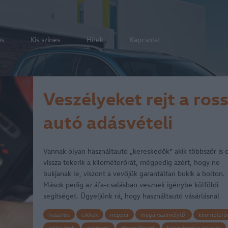
os
Kis színes
Hírek
Kapcsolat
Veszélyeket rejt a ros
autó adásvételi
szerződés
Vannak olyan használtautó „kereskedők” akik többször is 
vissza tekerik a kilométerórát, mégpedig azért, hogy ne
bukjanak le, viszont a vevőjük garantáltan bukik a bolton.
Mások pedig az áfa-csalásban vesznek igénybe külföldi
segítséget. Ügyeljünk rá, hogy használtautó vásárlásnál
kerüljük el az…
hasznos
cikkek
nepper
magánszemélytől
kilométeró
adásvételi
weltauto
Használtautó
kilométeróra tekerés