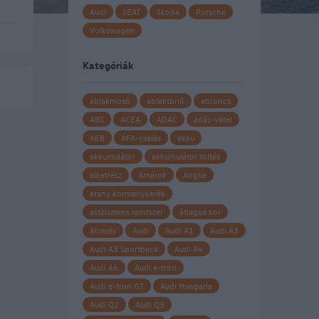
Audi
SEAT
Skoda
Porsche
Volkswagen
ó
Kategóriák
ablakmosó
ablaktörlő
abroncs
ABS
ACEA
ADAC
adás-vétel
AEB
ÁFA-csalás
akku
akkumulátor
akkumulátor töltés
alkatrész
Amarok
Anglia
arany kormánykerék
asszisztens rendszer
átlagos kor
átverés
Audi
Audi A1
Audi A3
Audi A3 Sportback
Audi A4
Audi A6
Audi e-tron
Audi e-tron GT
Audi Hungaria
Audi Q2
Audi Q3