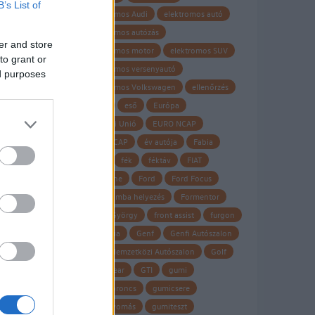
B’s List of
elektromos Audi
elektromos autó
elektromos autózás
er and store
elektromos motor
elektromos SUV
to grant or
elektromos versenyautó
ed purposes
elektromos Volkswagen
ellenőrzés
Elroq
eső
Európa
Európai Unió
EURO NCAP
Euro NCAP
év autója
Fabia
fagy
fék
féktáv
FIAT
Firestone
Ford
Ford Focus
forgalomba helyezés
Formentor
Frank György
front assist
furgon
garancia
Genf
Genfi Autószalon
Genfi Nemzetközi Autószalon
Golf
Goodyear
GTI
gumi
gumiabroncs
gumicsere
guminyomás
gumiteszt