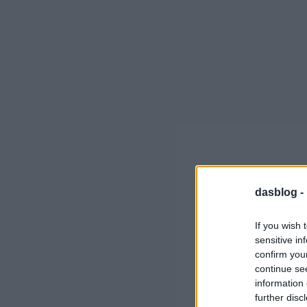
dasblog -
If you wish 
sensitive in
confirm you
continue se
information 
further disc