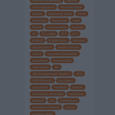
használt személyautó
hasznos
haszongépjármű
Haszonjárművek
hatótáv
hátsókerék hatjás
hibrid
hibridautó
hibrid autó
hirek
Honda
horrorkaraván
Hyundai
ID.
ID.-család
ID.3
ID.7
ID.BUZZ
ID.Buzz Cargo
idős autó
illegális szerviz
illegális szoftver
import
importált használtautó
importautó
Istenes László
ittas vezetés
JAF
Jármű Szolgáltatási Platform
JATO
JATO Dynamics
jogi tanács
jogosítvány
karambol
karaván
károsanyag-kibocsátás
karosszéria
kerékpár
KIA
kilométeróra
kilométeróra tekerés
kisbusz
kishaszonjármű