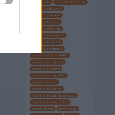
használt autó
használt autók olcsón
használt autós átverés
használt autós csalás
használt autós csaló
használt autós csalók
használt autós tanácsok
használt autós tippek
használt autós trükkök
használt autó biztoskézből
használt autó budapest
használt autó import
használt autó importálás
használt autó piac
használt autó vásárlás
használt autó vásárlási tanácsok
használt autó vásárlási tipp
használt import
használt piac