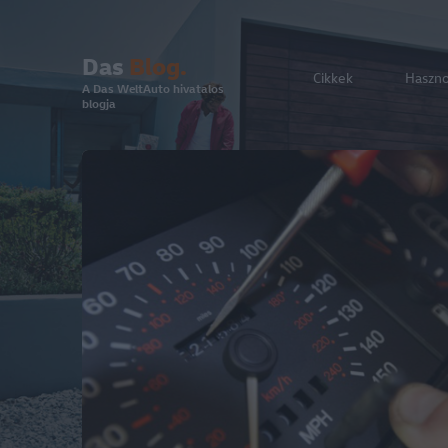
Das
Blog.
Cikkek
Haszn
A Das WeltAuto hivatalos
blogja