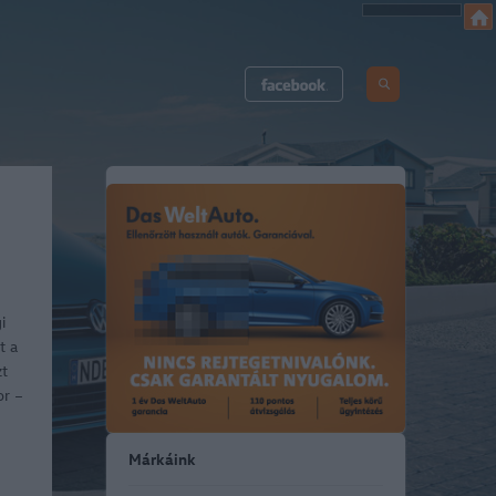
i
t a
zt
or –
Márkáink