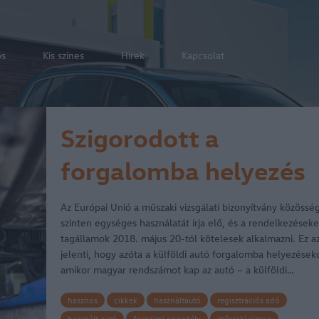
os
Kis színes
Hírek
Kapcsolat
Szigorodott a
forgalomba helyezés
Az Európai Unió a műszaki vizsgálati bizonyítvány közösség
szinten egységes használatát írja elő, és a rendelkezéseke
tagállamok 2018. május 20-tól kötelesek alkalmazni. Ez a
jelenti, hogy azóta a külföldi autó forgalomba helyezések
amikor magyar rendszámot kap az autó – a külföldi…
hasznos
cikkek
használtautó
regisztrációs adó
használt autó
forgalmi engedély
műszaki vizsga