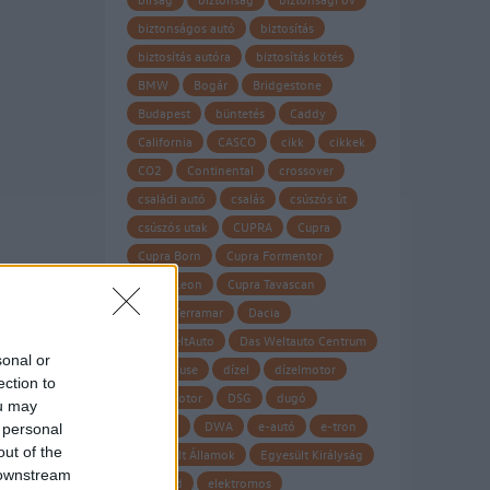
biztonságos autó
biztosítás
biztosítás autóra
biztosítás kötés
BMW
Bogár
Bridgestone
Budapest
büntetés
Caddy
California
CASCO
cikk
cikkek
CO2
Continental
crossover
családi autó
csalás
csúszós út
csúszós utak
CUPRA
Cupra
Cupra Born
Cupra Formentor
Cupra Leon
Cupra Tavascan
Cupra Terramar
Dacia
Das WeltAuto
Das Weltauto Centrum
sonal or
Datahouse
dízel
dízelmotor
ection to
dízel motor
DSG
dugó
ou may
Dunlop
DWA
e-autó
e-tron
 personal
out of the
Egyesült Államok
Egyesült Királyság
 downstream
eHybrid
elektromos