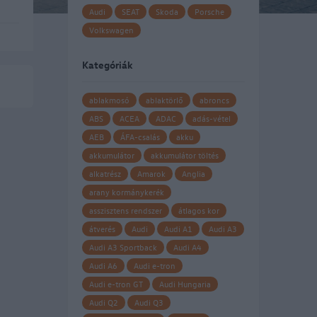
Audi
SEAT
Skoda
Porsche
Volkswagen
sa
Kategóriák
ablakmosó
ablaktörlő
abroncs
ABS
ACEA
ADAC
adás-vétel
AEB
ÁFA-csalás
akku
akkumulátor
akkumulátor töltés
alkatrész
Amarok
Anglia
arany kormánykerék
asszisztens rendszer
átlagos kor
átverés
Audi
Audi A1
Audi A3
Audi A3 Sportback
Audi A4
Audi A6
Audi e-tron
Audi e-tron GT
Audi Hungaria
Audi Q2
Audi Q3