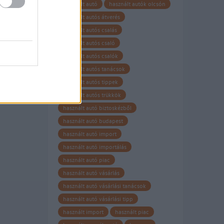
használt autó
használt autók olcsón
használt autós átverés
használt autós csalás
használt autós csaló
használt autós csalók
használt autós tanácsok
használt autós tippek
használt autós trükkök
használt autó biztoskézből
használt autó budapest
használt autó import
használt autó importálás
használt autó piac
használt autó vásárlás
használt autó vásárlási tanácsok
használt autó vásárlási tipp
használt import
használt piac