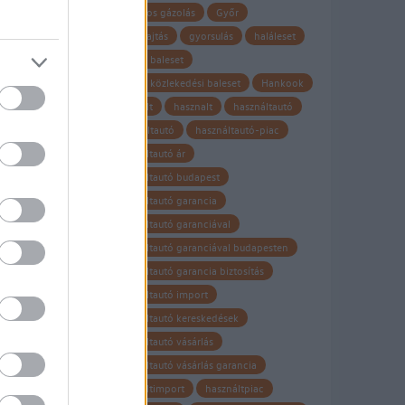
gyalogos gázolás
Győr
gyorshajtás
gyorsulás
haláleset
halálos baleset
halálos közlekedési baleset
Hankook
használt
hasznalt
használtautó
Használtautó
használtautó-piac
használtautó ár
használtautó budapest
használtautó garancia
használtautó garanciával
használtautó garanciával budapesten
használtautó garancia biztosítás
használtautó import
használtautó kereskedések
használtautó vásárlás
használtautó vásárlás garancia
használtimport
használtpiac