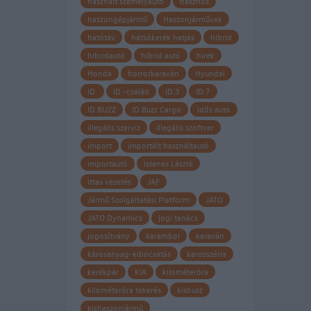
használt személyautó
hasznos
haszongépjármű
Haszonjárművek
hatótáv
hátsókerék hatjás
hibrid
hibridautó
hibrid autó
hirek
Honda
horrorkaraván
Hyundai
ID.
ID.-család
ID.3
ID.7
ID.BUZZ
ID.Buzz Cargo
idős autó
illegális szerviz
illegális szoftver
import
importált használtautó
importautó
Istenes László
ittas vezetés
JAF
Jármű Szolgáltatási Platform
JATO
JATO Dynamics
jogi tanács
jogosítvány
karambol
karaván
károsanyag-kibocsátás
karosszéria
kerékpár
KIA
kilométeróra
kilométeróra tekerés
kisbusz
kishaszonjármű