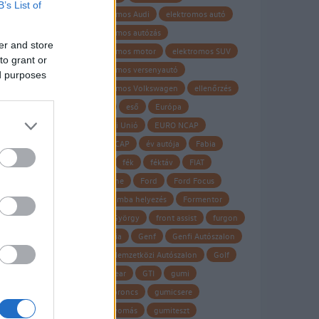
B’s List of
elektromos Audi
elektromos autó
elektromos autózás
er and store
elektromos motor
elektromos SUV
to grant or
elektromos versenyautó
ed purposes
elektromos Volkswagen
ellenőrzés
Elroq
eső
Európa
Európai Unió
EURO NCAP
Euro NCAP
év autója
Fabia
fagy
fék
féktáv
FIAT
Firestone
Ford
Ford Focus
forgalomba helyezés
Formentor
Frank György
front assist
furgon
garancia
Genf
Genfi Autószalon
Genfi Nemzetközi Autószalon
Golf
Goodyear
GTI
gumi
gumiabroncs
gumicsere
guminyomás
gumiteszt