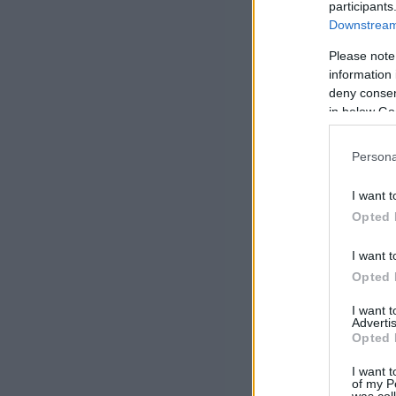
participants
Downstream 
Please note
information 
deny consent
in below Go
Persona
I want t
Opted 
I want t
Opted 
I want 
Advertis
Opted 
I want t
of my P
was col