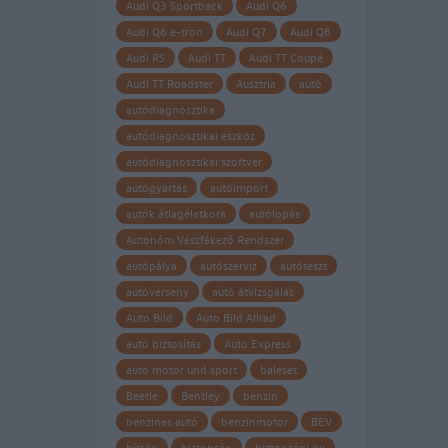
Audi Q3 Sportback
Audi Q6
Audi Q6 e-tron
Audi Q7
Audi Q8
Audi RS
Audi TT
Audi TT Coupé
Audi TT Roadster
Ausztria
autó
autódiagnosztika
autódiagnosztikai eszköz
autódiagnosztikai szoftver
autógyártás
autóimport
autók átlagéletkora
autólopás
Autonóm Vészfékező Rendszer
autópálya
autószerviz
autóteszt
autóverseny
autó átvizsgálás
Auto Bild
Auto Bild Allrad
autó biztosítás
Auto Express
auto motor und sport
baleset
Beetle
Bentley
benzin
benzines autó
benzinmotor
BEV
bírság
biztonság
biztonsági öv