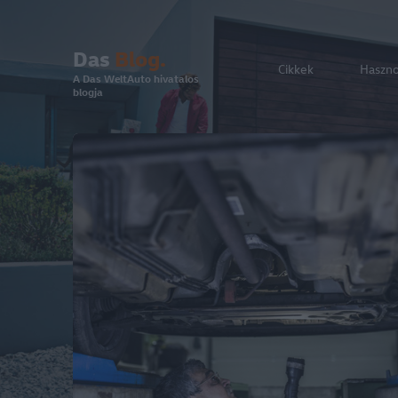
Das
Blog.
Cikkek
Haszn
A Das WeltAuto hivatalos
blogja