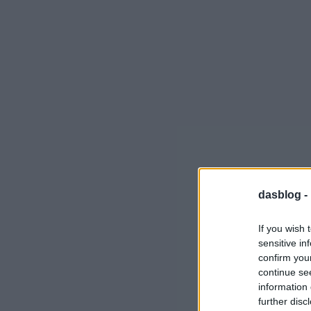
dasblog -
If you wish 
sensitive in
confirm you
continue se
information 
further disc