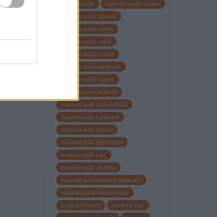
használt autó
használt autók olcsón
használt autós átverés
használt autós csalás
használt autós csaló
használt autós csalók
használt autós tanácsok
használt autós tippek
használt autós trükkök
használt autó biztoskézből
használt autó budapest
használt autó import
használt autó importálás
használt autó piac
használt autó vásárlás
használt autó vásárlási tanácsok
használt autó vásárlási tipp
használt import
használt piac