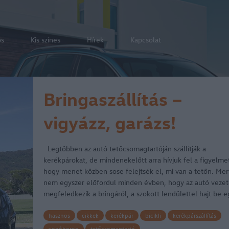
os
Kis színes
Hírek
Kapcsolat
Bringaszállítás –
vigyázz, garázs!
Legtöbben az autó tetőcsomagtartóján szállítják a
kerékpárokat, de mindenekelőtt arra hívjuk fel a figyelme
hogy menet közben sose felejtsék el, mi van a tetőn. Mer
nem egyszer előfordul minden évben, hogy az autó vezet
megfeledkezik a bringáról, a szokott lendülettel hajt be 
hasznos
cikkek
kerékpár
bicikli
kerékpárszállítás
vonóhorog
tetőcsomagtartó