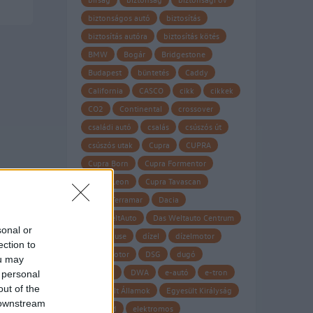
biztonságos autó
biztosítás
biztosítás autóra
biztosítás kötés
BMW
Bogár
Bridgestone
Budapest
büntetés
Caddy
California
CASCO
cikk
cikkek
CO2
Continental
crossover
családi autó
csalás
csúszós út
csúszós utak
Cupra
CUPRA
Cupra Born
Cupra Formentor
Cupra Leon
Cupra Tavascan
Cupra Terramar
Dacia
Das WeltAuto
Das Weltauto Centrum
sonal or
Datahouse
dízel
dízelmotor
ection to
dízel motor
DSG
dugó
ou may
Dunlop
DWA
e-autó
e-tron
 personal
out of the
Egyesült Államok
Egyesült Királyság
 downstream
eHybrid
elektromos