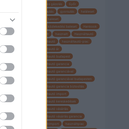
gyalogos gázolás
Győr
gyorshajtás
gyorsulás
haláleset
halálos baleset
halálos közlekedési baleset
Hankook
használt
hasznalt
Használtautó
használtautó
használtautó-piac
használtautó ár
használtautó budapest
használtautó garancia
használtautó garanciával
használtautó garanciával budapesten
használtautó garancia biztosítás
használtautó import
használtautó kereskedések
használtautó vásárlás
használtautó vásárlás garancia
használtimport
használtpiac