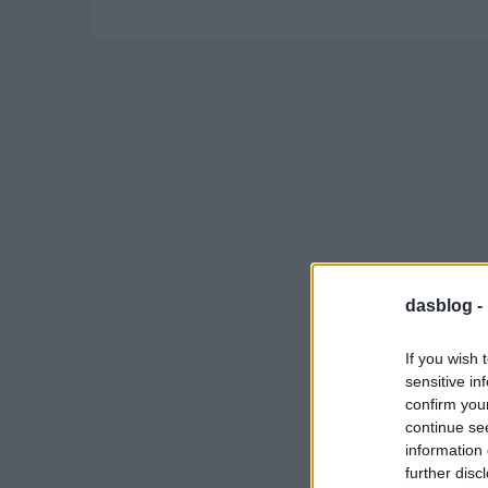
dasblog -
If you wish 
sensitive in
confirm you
continue se
information 
further disc