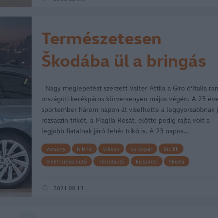
Természetesen
Škodába ül a bringás
Valter Attila
Nagy meglepetést szerzett Valter Attila a Giro d’Italia ra
országúti kerékpáros körversenyen május végén. A 23 év
sportember három napon át viselhette a leggyorsabbnak j
rózsaszín trikót, a Maglia Rosát, előtte pedig rajta volt a
legjobb fiatalnak járó fehér trikó is. A 23 napos…
verseny
hibrid
cikkek
kerékpár
bicikli
elektromos autó
hibridautó
kisszines
Skoda
Tour de France
Skoda Octavia
Giro dItalia
plug-in hibrid
Tour de Hongrie
Das WeltAuto
Valter Attila
2021.08.13.
Skoda Octavia Combi iV
Skoda Magyarország