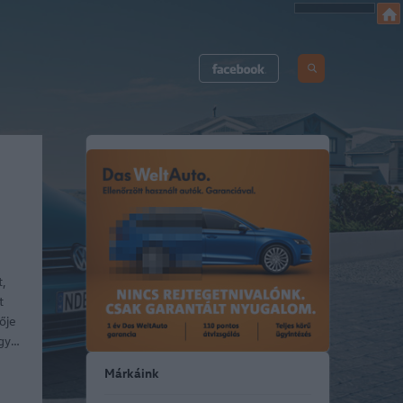
t,
t
ője
egy…
Márkáink