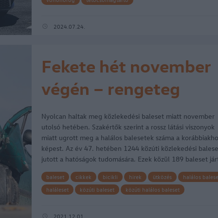
2024.07.24.
Fekete hét november
végén – rengeteg
baleset történt
Nyolcan haltak meg közlekedési baleset miatt november
utolsó hetében. Szakértők szerint a rossz látási viszonyok
miatt ugrott meg a halálos balesetek száma a korábbiakh
képest. Az év 47. hetében 1244 közúti közlekedési balese
jutott a hatóságok tudomására. Ezek közül 189 baleset jár
könnyű és…
baleset
cikkek
bicikli
hirek
ütközés
halálos balese
haláleset
közúti baleset
közúti halálos baleset
halálos közlekedési baleset
2021.12.01.