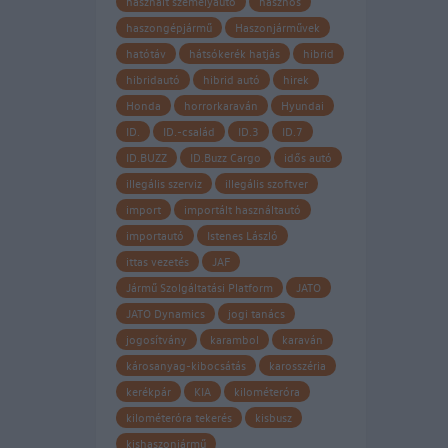
használt személyautó
hasznos
haszongépjármű
Haszonjárművek
hatótáv
hátsókerék hatjás
hibrid
hibridautó
hibrid autó
hirek
Honda
horrorkaraván
Hyundai
ID.
ID.-család
ID.3
ID.7
ID.BUZZ
ID.Buzz Cargo
idős autó
illegális szerviz
illegális szoftver
import
importált használtautó
importautó
Istenes László
ittas vezetés
JAF
Jármű Szolgáltatási Platform
JATO
JATO Dynamics
jogi tanács
jogosítvány
karambol
karaván
károsanyag-kibocsátás
karosszéria
kerékpár
KIA
kilométeróra
kilométeróra tekerés
kisbusz
kishaszonjármű