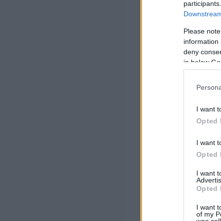
participants
Downstream 
Please note
information 
deny consent
in below Go
Persona
I want t
Opted 
I want t
Opted 
I want 
Advertis
Opted 
I want t
of my P
was col