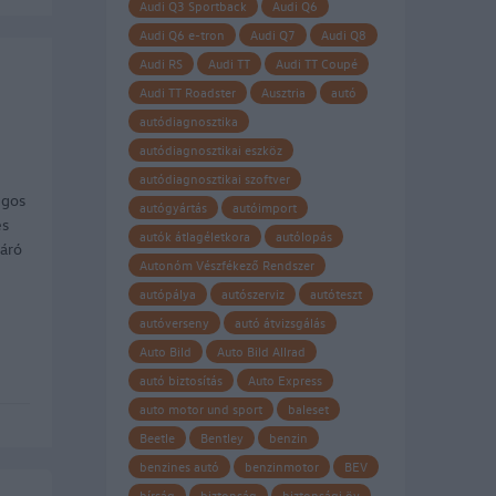
Audi Q3 Sportback
Audi Q6
Audi Q6 e-tron
Audi Q7
Audi Q8
Audi RS
Audi TT
Audi TT Coupé
Audi TT Roadster
Ausztria
autó
autódiagnosztika
autódiagnosztikai eszköz
autódiagnosztikai szoftver
ngos
autógyártás
autóimport
es
autók átlagéletkora
autólopás
áró
Autonóm Vészfékező Rendszer
autópálya
autószerviz
autóteszt
autóverseny
autó átvizsgálás
Auto Bild
Auto Bild Allrad
autó biztosítás
Auto Express
auto motor und sport
baleset
Beetle
Bentley
benzin
benzines autó
benzinmotor
BEV
bírság
biztonság
biztonsági öv