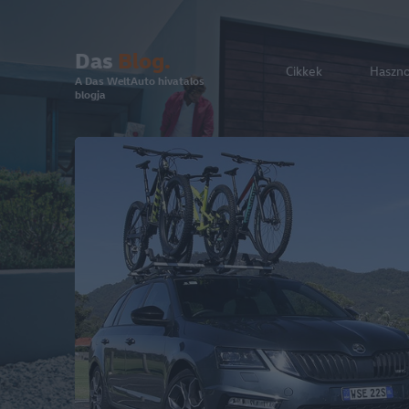
Das
Blog.
Cikkek
Haszn
A Das WeltAuto hivatalos
blogja