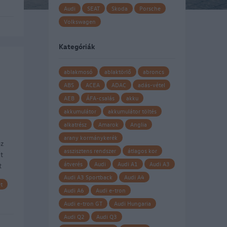
Audi
SEAT
Skoda
Porsche
Volkswagen
Kategóriák
ablakmosó
ablaktörlő
abroncs
ABS
ACEA
ADAC
adás-vétel
AEB
ÁFA-csalás
akku
akkumulátor
akkumulátor töltés
alkatrész
Amarok
Anglia
arany kormánykerék
oz
asszisztens rendszer
átlagos kor
t
átverés
Audi
Audi A1
Audi A3
t
Audi A3 Sportback
Audi A4
t
Audi A6
Audi e-tron
Audi e-tron GT
Audi Hungaria
Audi Q2
Audi Q3