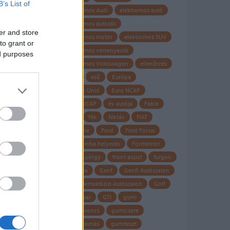
B’s List of
elektromos Audi
elektromos autó
elektromos autózás
er and store
elektromos motor
elektromos SUV
to grant or
elektromos versenyautó
ed purposes
elektromos Volkswagen
ellenőrzés
Elroq
eső
Európa
Európai Unió
Euro NCAP
EURO NCAP
év autója
Fabia
fagy
fék
féktáv
FIAT
Firestone
Ford
Ford Focus
forgalomba helyezés
Formentor
Frank György
front assist
furgon
garancia
Genf
Genfi Autószalon
Genfi Nemzetközi Autószalon
Golf
Goodyear
GTI
gumi
gumiabroncs
gumicsere
guminyomás
gumiteszt