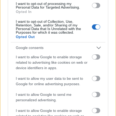
minden eddiginél több importált
I want to opt-out of processing my
használtautó került forgalomba és a
Personal Data for Targeted Advertising.
magyar autóállomány átlagos kora
Opted In
átlépte a 14 évet. Ez utóbbi főleg
I want to opt-out of Collection, Use,
közlekedésbiztonsági szempontból
Retention, Sale, and/or Sharing of my
rossz hír. A Központi…
Personal Data that Is Unrelated with the
1
Purposes for which it was collected.
Opted Out
Google consents
I want to allow Google to enable storage
related to advertising like cookies on web or
device identifiers in apps.
I want to allow my user data to be sent to
Google for online advertising purposes.
I want to allow Google to send me
personalized advertising.
I want to allow Google to enable storage
related to analytics like cookies on web or