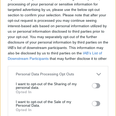
processing of your personal or sensitive information for
targeted advertising by us, please use the below opt-out
section to confirm your selection. Please note that after your
opt-out request is processed you may continue seeing
interest-based ads based on personal information utilized by
us or personal information disclosed to third parties prior to
your opt-out. You may separately opt-out of the further
disclosure of your personal information by third parties on the
IAB’s list of downstream participants. This information may
also be disclosed by us to third parties on the
IAB’s List of
Downstream Participants
that may further disclose it to other
third parties.
Ezért veszélyes idős
Please note that this website/app uses one or more Google
Personal Data Processing Opt Outs
services and may gather and store information including but
autót venni használtan
not limited to your visit or usage behaviour. You may click to
I want to opt-out of the Sharing of my
personal data.
grant or deny consent to Google and its third-party tags to
Opted In
use your data for below specified purposes in below Google
A tavalyi évben három rekord is
consent section.
I want to opt-out of the Sale of my
megdőlt az autópiacon: soha ennyi
Personal Data.
Opted In
használtautó nem cserélt gazdát,