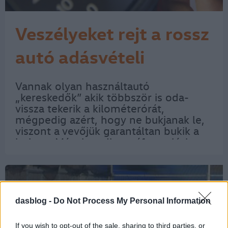
Veszélyeket rejt a rossz
autó adásvételi
szerződés
Vannak olyan használtautó
„kereskedők” akik többször is oda-
vissza tekerik a kilométerórát,
mégpedig azért, hogy ne bukjanak le,
viszont a vevőjük garantáltan bukik a
bolton. Mások pedig az áfa-csalásban
vesznek igénybe külföldi
segítséget. Ügyeljünk rá, hogy
használtautó vásárlásnál kerüljük el az…
dasblog -
Do Not Process My Personal Information
If you wish to opt-out of the sale, sharing to third parties, or