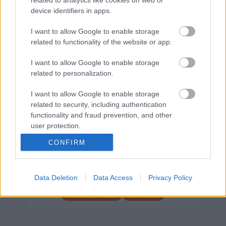
device identifiers in apps.
Márkáink
I want to allow Google to enable storage
related to functionality of the website or app.
Audi
SEAT
Skoda
Porsche
Volkswagen
I want to allow Google to enable storage
related to personalization.
Kategóriák
I want to allow Google to enable storage
cikkek
hirek
Volkswagen
kisszines
related to security, including authentication
functionality and fraud prevention, and other
Volkswagen-csoport
hasznos
Skoda
user protection.
használtautó
használt autó
Audi
CONFIRM
Das WeltAuto
elektromos autó
Volkswagen Golf
SUV
Skoda Octavia
SEAT
baleset
elektromos
Datahouse
Data Deletion
Data Access
Privacy Policy
plug-in hibrid
Ford
Opel
újautó
Volkswagen Passat
koronavírus