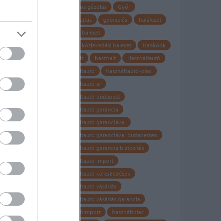
gyalogos gázolás
Győr
gyorshajtás
gyorsulás
haláleset
halálos baleset
halálos közlekedési baleset
Hankook
használt
hasznalt
Használtautó
használtautó
használtautó-piac
használtautó ár
használtautó budapest
használtautó garancia
használtautó garanciával
használtautó garanciával budapesten
használtautó garancia biztosítás
használtautó import
használtautó kereskedések
használtautó vásárlás
használtautó vásárlás garancia
használtimport
használtpiac