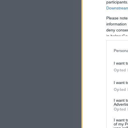
participants
Downstream 
Please note
information 
deny consent
in below Go
Persona
I want t
Opted 
I want t
Opted 
I want 
Advertis
Opted 
I want t
of my P
was col