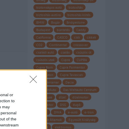
biztonságos autó
biztosítás
biztosítás autóra
biztosítás kötés
BMW
Bogár
Bridgestone
Budapest
büntetés
Caddy
California
CASCO
cikk
cikkek
CO2
Continental
crossover
családi autó
csalás
csúszós út
csúszós utak
Cupra
CUPRA
Cupra Born
Cupra Formentor
Cupra Leon
Cupra Tavascan
Cupra Terramar
Dacia
Das WeltAuto
Das Weltauto Centrum
sonal or
Datahouse
dízel
dízelmotor
ection to
dízel motor
DSG
dugó
ou may
Dunlop
DWA
e-autó
e-tron
 personal
out of the
Egyesült Államok
Egyesült Királyság
 downstream
eHybrid
elektromos