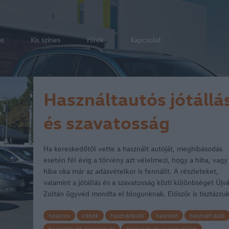
os
Kis színes
Hírek
Kapcsolat
Használtautós jótállá
és szavatosság
Ha kereskedőtől vette a használt autóját, meghibásodás
esetén fél évig a törvény azt vélelmezi, hogy a hiba, vagy
hiba oka már az adásvételkor is fennállt. A részleteket,
valamint a jótállás és a szavatosság közti különbséget Újvá
Zoltán ügyvéd mondta el blogunknak. Először is tisztázzu
hasznos
cikkek
használtautó
hasznalt
használt autó
használtautó garanciával
használtautó kereskedések