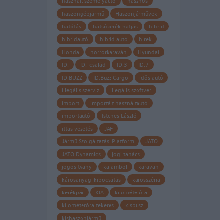
használt személyautó
hasznos
haszongépjármű
Haszonjárművek
hatótáv
hátsókerék hatjás
hibrid
hibridautó
hibrid autó
hirek
Honda
horrorkaraván
Hyundai
ID.
ID.-család
ID.3
ID.7
ID.BUZZ
ID.Buzz Cargo
idős autó
illegális szerviz
illegális szoftver
import
importált használtautó
importautó
Istenes László
ittas vezetés
JAF
Jármű Szolgáltatási Platform
JATO
JATO Dynamics
jogi tanács
jogosítvány
karambol
karaván
károsanyag-kibocsátás
karosszéria
kerékpár
KIA
kilométeróra
kilométeróra tekerés
kisbusz
kishaszonjármű