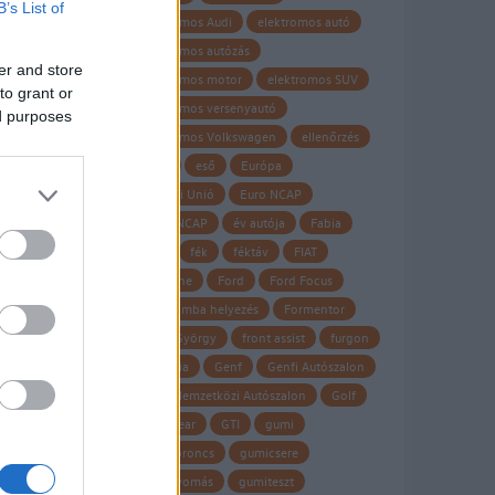
B’s List of
elektromos Audi
elektromos autó
elektromos autózás
er and store
elektromos motor
elektromos SUV
to grant or
elektromos versenyautó
ed purposes
elektromos Volkswagen
ellenőrzés
Elroq
eső
Európa
Európai Unió
Euro NCAP
EURO NCAP
év autója
Fabia
fagy
fék
féktáv
FIAT
Firestone
Ford
Ford Focus
forgalomba helyezés
Formentor
Frank György
front assist
furgon
garancia
Genf
Genfi Autószalon
Genfi Nemzetközi Autószalon
Golf
Goodyear
GTI
gumi
gumiabroncs
gumicsere
guminyomás
gumiteszt