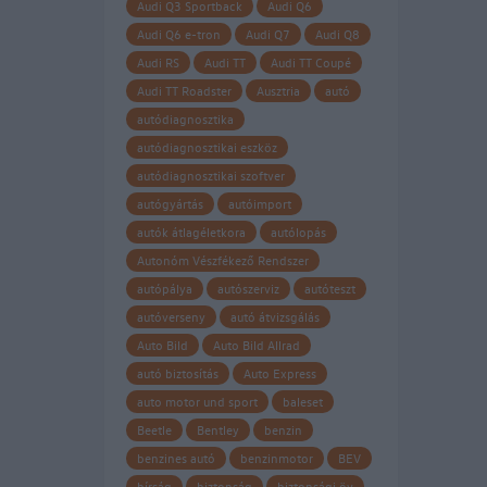
Audi Q3 Sportback
Audi Q6
Audi Q6 e-tron
Audi Q7
Audi Q8
Audi RS
Audi TT
Audi TT Coupé
Audi TT Roadster
Ausztria
autó
autódiagnosztika
autódiagnosztikai eszköz
autódiagnosztikai szoftver
autógyártás
autóimport
autók átlagéletkora
autólopás
Autonóm Vészfékező Rendszer
autópálya
autószerviz
autóteszt
autóverseny
autó átvizsgálás
Auto Bild
Auto Bild Allrad
autó biztosítás
Auto Express
auto motor und sport
baleset
Beetle
Bentley
benzin
benzines autó
benzinmotor
BEV
bírság
biztonság
biztonsági öv