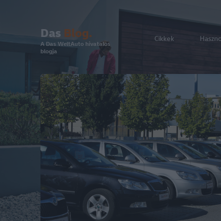
Das
Blog.
Cikkek
Haszn
A Das WeltAuto hivatalos
blogja