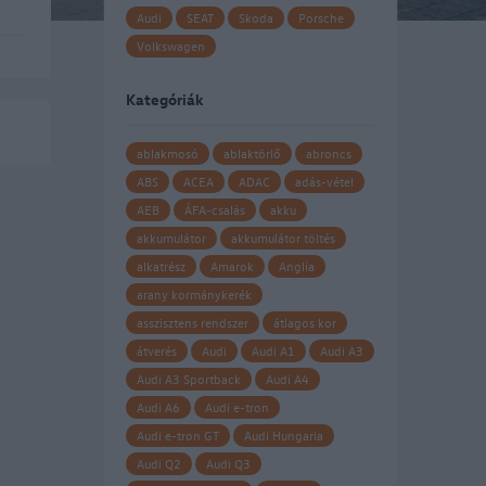
Audi
SEAT
Skoda
Porsche
Volkswagen
Kategóriák
dés
ablakmosó
ablaktörlő
abroncs
ABS
ACEA
ADAC
adás-vétel
AEB
ÁFA-csalás
akku
akkumulátor
akkumulátor töltés
alkatrész
Amarok
Anglia
arany kormánykerék
asszisztens rendszer
átlagos kor
átverés
Audi
Audi A1
Audi A3
Audi A3 Sportback
Audi A4
Audi A6
Audi e-tron
Audi e-tron GT
Audi Hungaria
Audi Q2
Audi Q3