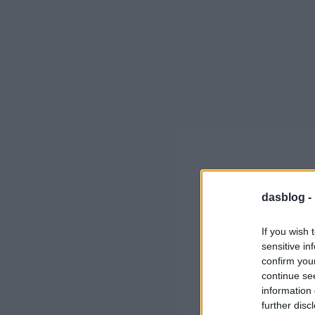
dasblog -
If you wish 
sensitive in
confirm you
continue se
information 
further disc