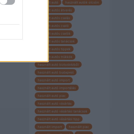
használt autó
használt autók olcsón
használt autós átverés
használt autós csalás
használt autós csaló
használt autós csalók
használt autós tanácsok
használt autós tippek
használt autós trükkök
használt autó biztoskézből
használt autó budapest
használt autó import
használt autó importálás
használt autó piac
használt autó vásárlás
használt autó vásárlási tanácsok
használt autó vásárlási tipp
használt import
használt piac