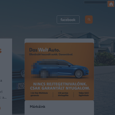
s
 a
ri
k: a…
Márkáink