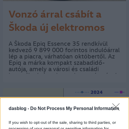
Vonzó árral csábít a
Škoda új elektromos
SUV-ja
A Škoda Epiq Essence 35 rendkívül
kedvező 9 899 000 forintos indulóárral
lép a piacra, várhatóan októbertől. Az
Epiq a márka kompakt szabadidő-
autója, amely a városi és családi
használat igényeire szabott méretével,
praktikumával és korszerű
technológiájával széles vásárlói kör
számára lehet…
dasblog -
Do Not Process My Personal Information
If you wish to opt-out of the sale, sharing to third parties, or
processing of your personal or sensitive information for