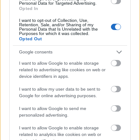
mint az elmúlt két év első hónapjában
Personal Data for Targeted Advertising.
–, a piac forgalma minden hónapban
Opted In
erősebb volta bázisnál. Különösen a
I want to opt-out of Collection, Use,
március (+12,6%) és a június (+12,2%)…
Retention, Sale, and/or Sharing of my
Personal Data that Is Unrelated with the
Purposes for which it was collected.
Opted Out
Google consents
I want to allow Google to enable storage
related to advertising like cookies on web or
device identifiers in apps.
I want to allow my user data to be sent to
Google for online advertising purposes.
I want to allow Google to send me
personalized advertising.
I want to allow Google to enable storage
related to analytics like cookies on web or