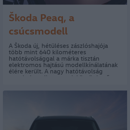
Škoda Peaq, a
csúcsmodell
A Škoda új, hétüléses zászlóshajója
több mint 640 kilométeres
hatótávolsággal a márka tisztán
elektromos hajtású modellkínálatának
élére került. A nagy hatótávolság
egyebek mellett annak köszönhető,
hogy az eddigi legnagyobb Škoda SUV
légellenállási együttható páratlanul
kicsi, mindössze…