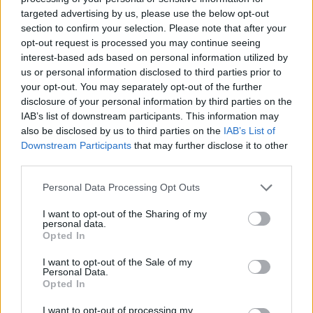
targeted advertising by us, please use the below opt-out
section to confirm your selection. Please note that after your
opt-out request is processed you may continue seeing
interest-based ads based on personal information utilized by
us or personal information disclosed to third parties prior to
your opt-out. You may separately opt-out of the further
disclosure of your personal information by third parties on the
IAB’s list of downstream participants. This information may
also be disclosed by us to third parties on the
IAB’s List of
Downstream Participants
that may further disclose it to other
third parties.
Rekord első félév a
Please note that this website/app uses one or more Google
Personal Data Processing Opt Outs
services and may gather and store information including but
használtpiacon
not limited to your visit or usage behaviour. You may click to
I want to opt-out of the Sharing of my
personal data.
grant or deny consent to Google and its third-party tags to
Opted In
use your data for below specified purposes in below Google
Ez a tíz a legnépszerűbb márka Amint a
consent section.
I want to opt-out of the Sale of my
Data House fenti grafikonja mutatja, a
Personal Data.
Opted In
januárt leszámítva – amikor kevesebb
használt személyautó cserélt gazdát,
I want to opt-out of processing my