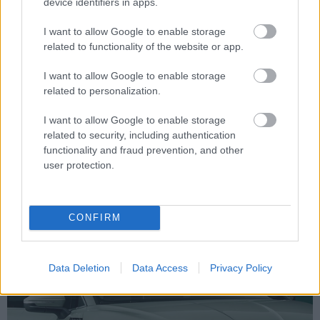
device identifiers in apps.
Indul a megújult belső
I want to allow Google to enable storage
related to functionality of the website or app.
terű Caddy
I want to allow Google to enable storage
előértékesítése
related to personalization.
Kezdjük a lényeggel: mennyiért is
lehet hozzájutni a Volkswagen
I want to allow Google to enable storage
széleskörben népszerű modelljéhez. A
related to security, including authentication
Caddy Cargo 1st Edition 2.0 TDI 122
functionality and fraud prevention, and other
lóerős motorral és DSG váltóval már
user protection.
8.999.000 Ft + áfa előértékesítési
áron. Maxi verzióban pedig 9.599.000
Ft+áfától. A Caddy 1st Edition családi
CONFIRM
autók szintén…
Data Deletion
Data Access
Privacy Policy