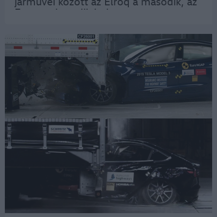
járművei között az Elroq a második, az
Enyaq a hetedik helyet szerezte meg.
A sikerekre alapozva a Škoda Auto
mindkét modelljét felfrissíti; a
megújult változatok…