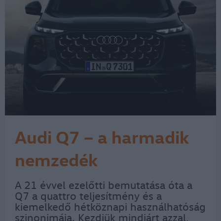
Audi Q7 – a harmadik
nemzedék
A 21 évvel ezelőtti bemutatása óta a
Q7 a quattro teljesítmény és a
kiemelkedő hétköznapi használhatóság
szinonimája. Kezdjük mindjárt azzal,