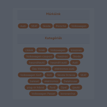
Márkáink
Audi
SEAT
Skoda
Porsche
Volkswagen
Kategóriák
cikkek
hirek
Volkswagen
kisszines
Volkswagen-csoport
hasznos
Skoda
használtautó
használt autó
Audi
Das WeltAuto
elektromos autó
Volkswagen Golf
SUV
Skoda Octavia
SEAT
baleset
elektromos
Datahouse
plug-in hibrid
Ford
Opel
újautó
Volkswagen Passat
koronavírus