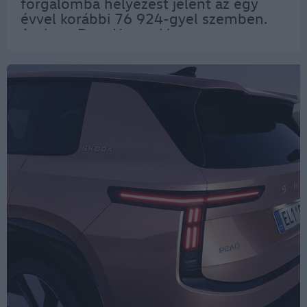
forgalomba helyezést jelent az egy
évvel korábbi 76 924-gyel szemben.
Amint a Data House kimutatta, ez a
86 573 éppen 20,5 százalékkal haladja
meg a 2024-es első hét hónapjában…