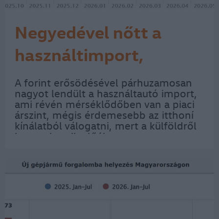
Negyedével nőtt a
használtimport,
csökkenőben az itthoni
A forint erősödésével párhuzamosan
nagyot lendült a használtautó import,
kínálati árak
ami révén mérséklődőben van a piaci
árszint, mégis érdemesebb az itthoní
kínálatból válogatni, mert a külföldről
hozott kocsik előélete nem
ellenőrizhető bárki a Jármű
Szolgáltatási Platformon (JSZP)
keresztül. Július végéig…