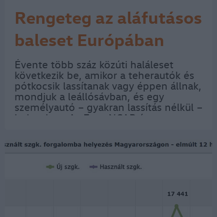
Rengeteg az aláfutásos
baleset Európában
Évente több száz közúti haláleset
következik be, amikor a teherautók és
pótkocsik lassítanak vagy éppen állnak,
mondjuk a leállósávban, és egy
személyautó – gyakran lassítás nélkül –
belerohan. Az Euro NCAP és az
együttműködő biztonsági szervezetek
– a német ADAC, a svéd Közlekedési
Hatóság…