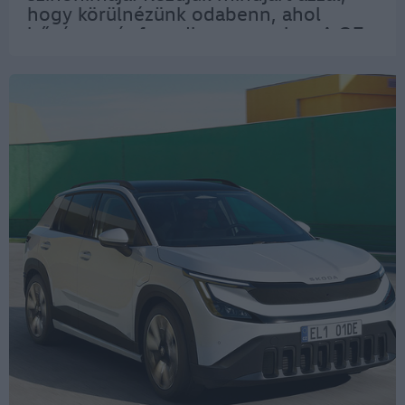
hogy körülnézünk odabenn, ahol
bőséges tér fogadja az utasokat. A Q7
alapfelszereltségéhez öt ülés tartozik.
Extraként azonban most először két
különálló…