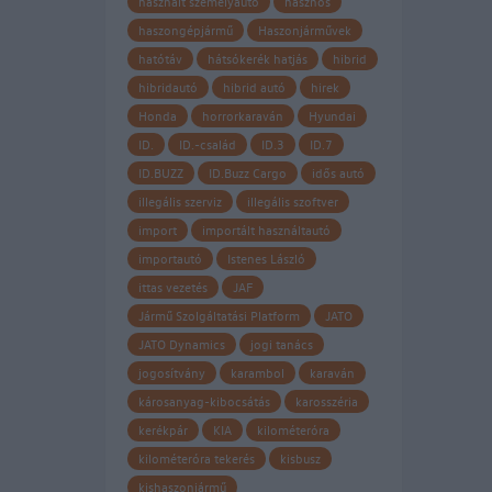
használt személyautó
hasznos
haszongépjármű
Haszonjárművek
hatótáv
hátsókerék hatjás
hibrid
hibridautó
hibrid autó
hirek
Honda
horrorkaraván
Hyundai
ID.
ID.-család
ID.3
ID.7
ID.BUZZ
ID.Buzz Cargo
idős autó
illegális szerviz
illegális szoftver
import
importált használtautó
importautó
Istenes László
ittas vezetés
JAF
Jármű Szolgáltatási Platform
JATO
JATO Dynamics
jogi tanács
jogosítvány
karambol
karaván
károsanyag-kibocsátás
karosszéria
kerékpár
KIA
kilométeróra
kilométeróra tekerés
kisbusz
kishaszonjármű