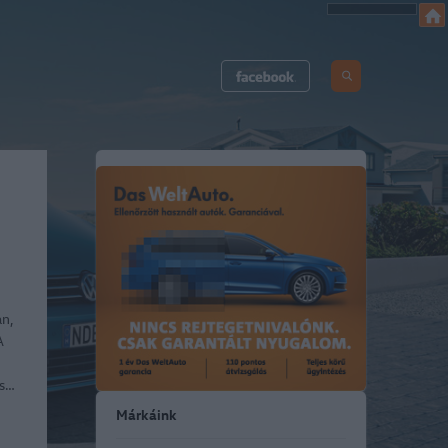
an,
A
is…
Márkáink