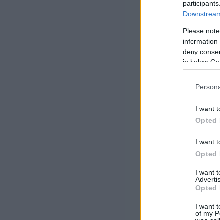
participants
Downstream 
Please note
information 
deny consent
in below Go
Persona
I want t
Opted 
I want t
Opted 
I want 
Advertis
Opted 
I want t
of my P
was col