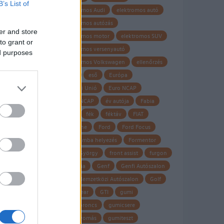
B’s List of
elektromos Audi
elektromos autó
elektromos autózás
er and store
elektromos motor
elektromos SUV
to grant or
elektromos versenyautó
ed purposes
elektromos Volkswagen
ellenőrzés
Elroq
eső
Európa
Európai Unió
Euro NCAP
EURO NCAP
év autója
Fabia
fagy
fék
féktáv
FIAT
Firestone
Ford
Ford Focus
forgalomba helyezés
Formentor
Frank György
front assist
furgon
garancia
Genf
Genfi Autószalon
Genfi Nemzetközi Autószalon
Golf
Goodyear
GTI
gumi
gumiabroncs
gumicsere
guminyomás
gumiteszt