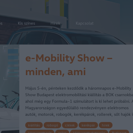
os
Kis színes
Hírek
Kapcsolat
e-Mobility Show –
minden, ami
elektromos
Május 5-én, pénteken kezdődik a háromnapos e-Mobility
Show Budapest elektromobilitási kiállítás a BOK csarnokb
ahol még egy Formula–1 szimulátort is ki lehet próbálni. 
Magyarországon egyedülálló rendezvényen elektromos
autók, motorok, robogók, kerékpárok, rollerek, sőt hajók 
kiállítás
robogó
cikkek
kerékpár
hirek
környezetbarát
roller
környezettudatosság
Budapest