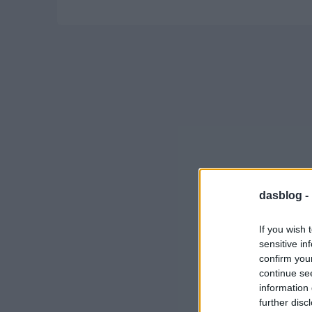
dasblog -
If you wish 
sensitive in
confirm you
continue se
information 
further disc