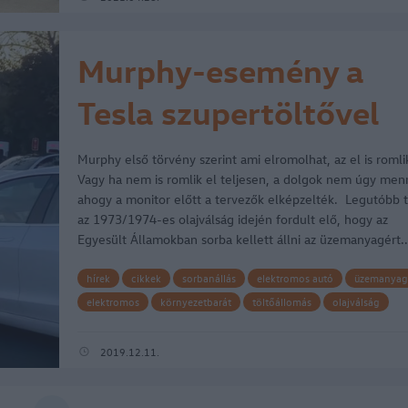
Murphy-esemény a
Tesla szupertöltővel
Murphy első törvény szerint ami elromolhat, az el is romli
Vagy ha nem is romlik el teljesen, a dolgok nem úgy men
ahogy a monitor előtt a tervezők elképzelték. Legutóbb t
az 1973/1974-es olajválság idején fordult elő, hogy az
Egyesült Államokban sorba kellett állni az üzemanyagért.
hírek
cikkek
sorbanállás
elektromos autó
üzemanyag
elektromos
környezetbarát
töltőállomás
olajválság
környezettudatosság
supercharger
környezetbarát autó
modern technológia
Murphy
Kalifornia
Tesla Model S
2019.12.11.
mobil töltő
Tesla Model 3
szupertöltő
Tesa szupertöltő
150 kilowattos szupertöltő
modern autó