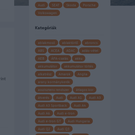
Audi
SEAT
Skoda
Porsche
Volkswagen
ok
Kategóriák
ablakmosó
ablaktörlő
abroncs
ABS
ACEA
ADAC
adás-vétel
AEB
ÁFA-csalás
akku
akkumulátor
akkumulátor töltés
alkatrész
Amarok
Anglia
int
arany kormánykerék
asszisztens rendszer
átlagos kor
átverés
Audi
Audi A1
Audi A3
Audi A3 Sportback
Audi A4
Audi A6
Audi e-tron
Audi e-tron GT
Audi Hungaria
Audi Q2
Audi Q3