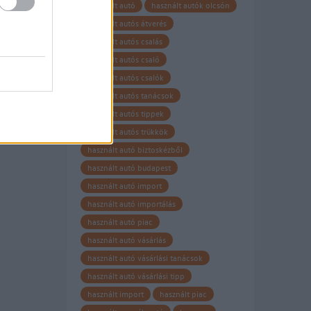
használt autó
használt autók olcsón
használt autós átverés
használt autós csalás
használt autós csaló
használt autós csalók
használt autós tanácsok
használt autós tippek
használt autós trükkök
használt autó biztoskézből
használt autó budapest
használt autó import
használt autó importálás
használt autó piac
használt autó vásárlás
használt autó vásárlási tanácsok
használt autó vásárlási tipp
használt import
használt piac