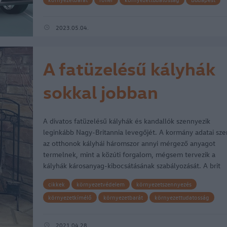
e-mobilitás
Das WeltAuto
Porsche Hungaria
Das Weltauto Centrum
e-mobility show budapest
BOK csarn
2023.05.04.
A fatüzelésű kályhák
sokkal jobban
szennyezik a levegőt,
A divatos fatüzelésű kályhák és kandallók szennyezik
mint az autók
leginkább Nagy-Britannia levegőjét. A kormány adatai szer
az otthonok kályhái háromszor annyi mérgező anyagot
termelnek, mint a közúti forgalom, mégsem tervezik a
kályhák károsanyag-kibocsátásának szabályozását. A brit
Környezetvédelmi,…
cikkek
környezetvédelem
környezetszennyezés
környezetkímélő
környezetbarát
környezettudatosság
kisszines
szennyező anyagok
Nagy-Britannia
károsanyag-kibocsátás
DEFRA
háztartási tüzelés
2021.04.28.