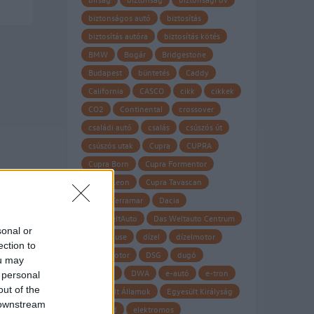
biztonságos autó
biztosítás
biztosítás autóra
biztosítás kötés
BMW
Bogár
Bridgestone
Budapest
büntetés
Caddy
California
CASCO
cikk
cikkek
CO2
Continental
crossover
családi autó
csalás
csúszós út
csúszós utak
Cupra
CUPRA
Cupra Born
Cupra Formentor
Cupra Leon
Cupra Tavascan
Cupra Terramar
Dacia
Das WeltAuto
Das Weltauto Centrum
sonal or
Datahouse
dízel
dízelmotor
ection to
dízel motor
DSG
dugó
ou may
Dunlop
DWA
e-autó
e-tron
 personal
out of the
Egyesült Államok
Egyesült Királyság
 downstream
eHybrid
elektromos