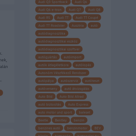
Audi Q3 Sportback
Audi Q6
Audi Q6 e-tron
Audi Q7
Audi Q8
Audi RS
Audi TT
Audi TT Coupé
Audi TT Roadster
Ausztria
autó
autódiagnosztika
autódiagnosztikai eszköz
autódiagnosztikai szoftver
k.
autógyártás
autóimport
nek,
autók átlagéletkora
autólopás
alán
Autonóm Vészfékező Rendszer
…
autópálya
autószerviz
autóteszt
autóverseny
autó átvizsgálás
Auto Bild
Auto Bild Allrad
autó biztosítás
Auto Express
auto motor und sport
baleset
Beetle
Bentley
benzin
benzines autó
benzinmotor
BEV
bírság
biztonság
biztonsági öv