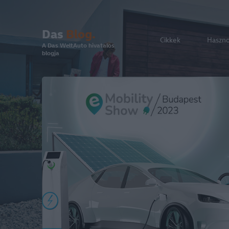
Das
Blog.
Cikkek
Haszn
A Das WeltAuto hivatalos
blogja