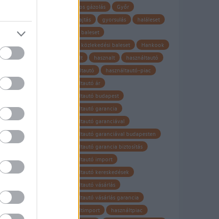
gyalogos gázolás
Győr
gyorshajtás
gyorsulás
haláleset
halálos baleset
halálos közlekedési baleset
Hankook
használt
hasznalt
használtautó
Használtautó
használtautó-piac
használtautó ár
használtautó budapest
használtautó garancia
használtautó garanciával
használtautó garanciával budapesten
használtautó garancia biztosítás
használtautó import
használtautó kereskedések
használtautó vásárlás
használtautó vásárlás garancia
használtimport
használtpiac