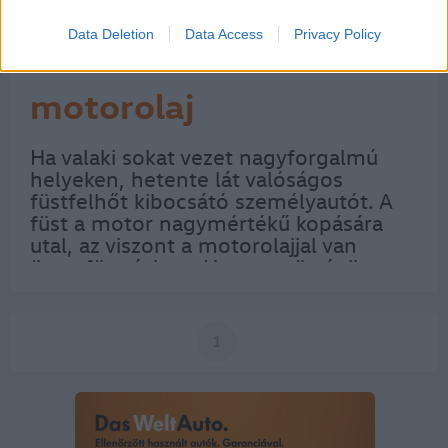
Data Deletion
Data Access
Privacy Policy
Amiről kevés szó esik: a
motorolaj
Ha valaki sokat vezet nagyforgalmú
helyeken, hetente lát valóságos
füstfelhőt kibocsátó személyautót. A
füst a motor nagymértékű kopására
utal, az viszont a motorolajjal van
összefüggésben. Ha nem történik meg
időben a motorolaj csere, vagy a
motorolaj utántöltés más, nem
megfelelő olajjal…
1