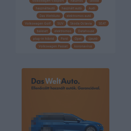
Volkswagen-csoport
hasznos
Skoda
használtautó
használt autó
Audi
Das WeltAuto
elektromos autó
Volkswagen Golf
SUV
Skoda Octavia
SEAT
baleset
elektromos
Datahouse
plug-in hibrid
Ford
Opel
újautó
Volkswagen Passat
koronavírus