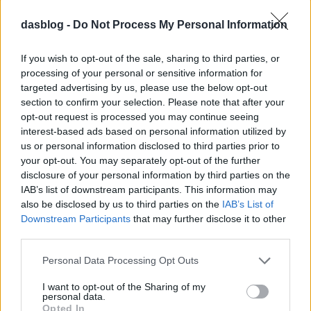
dasblog -
Do Not Process My Personal Information
Hasznos információk
If you wish to opt-out of the sale, sharing to third parties, or
kempingjármű-
processing of your personal or sensitive information for
targeted advertising by us, please use the below opt-out
bérlőknek
section to confirm your selection. Please note that after your
Sokan szeretnek kempingjárművel,
opt-out request is processed you may continue seeing
kötöttségek nélkül csavarogni
interest-based ads based on personal information utilized by
nyaranta, ezért a szabadság idejére
us or personal information disclosed to third parties prior to
kibérelnek egy gördülő otthont.
your opt-out. You may separately opt-out of the further
Csakhogy tudjuk-e, mire kell ügyelni
disclosure of your personal information by third parties on the
IAB’s list of downstream participants. This information may
indulás előtt? Útdíj Mint minden jármű
also be disclosed by us to third parties on the
IAB’s List of
esetében, a forgalmi engedélyben
Downstream Participants
that may further disclose it to other
szereplő információk a mérvadók: a
third parties.
jármű kategóriáját (J…
Please note that this website/app uses one or more Google
Personal Data Processing Opt Outs
services and may gather and store information including but
not limited to your visit or usage behaviour. You may click to
I want to opt-out of the Sharing of my
personal data.
grant or deny consent to Google and its third-party tags to
Opted In