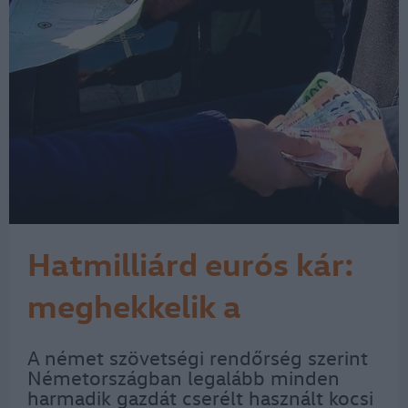
Hatmilliárd eurós kár:
meghekkelik a
legmodernebb kocsik
A német szövetségi rendőrség szerint
Németországban legalább minden
kilométeróráját is
harmadik gazdát cserélt használt kocsi