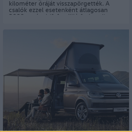
kilométer óráját visszapörgették. A
csalók ezzel esetenként átlagosan
3000 euróval (1,1 millió forinttal)
növelik az értéket, megtévesztik a
használt autók vásárlóit vagy a
lízingcéget. A…