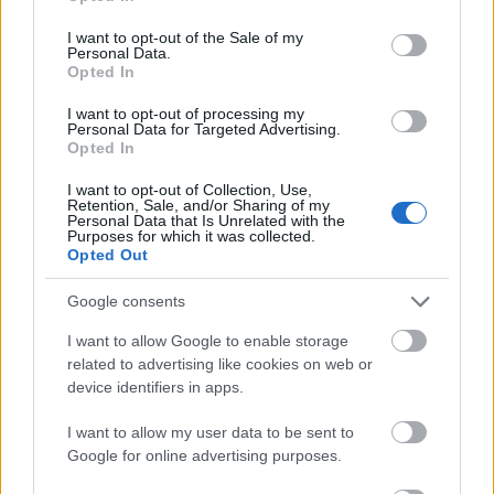
use your data for below specified purposes in below Google
consent section.
I want to opt-out of the Sale of my
Personal Data.
Opted In
I want to opt-out of processing my
Personal Data for Targeted Advertising.
Opted In
I want to opt-out of Collection, Use,
Retention, Sale, and/or Sharing of my
Personal Data that Is Unrelated with the
Purposes for which it was collected.
Opted Out
Google consents
Így válasszon
I want to allow Google to enable storage
motorolajat
related to advertising like cookies on web or
device identifiers in apps.
Nem véletlen, hogy az autógyárak
I want to allow my user data to be sent to
részletesen előírják, hogy melyik
Google for online advertising purposes.
modellben milyen minőségű