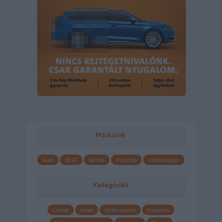
Márkáink
Audi
SEAT
Skoda
Porsche
Volkswagen
Kategóriák
cikkek
hirek
Volkswagen
kisszines