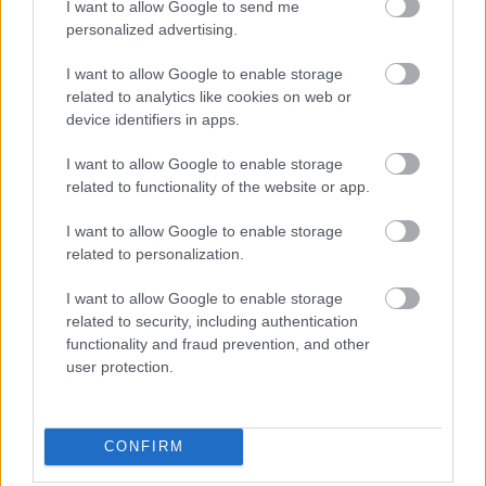
motorolajat kell használniuk a
I want to allow Google to send me
márkaszervizeknek. Két okból is
personalized advertising.
fontos, hogy betartsuk ezeket az
előírásokat. Egyrészt azért, mert ha
I want to allow Google to enable storage
bármilyen garanciális probléma van az
related to analytics like cookies on web or
autóval, az…
device identifiers in apps.
I want to allow Google to enable storage
related to functionality of the website or app.
I want to allow Google to enable storage
related to personalization.
I want to allow Google to enable storage
related to security, including authentication
functionality and fraud prevention, and other
user protection.
CONFIRM