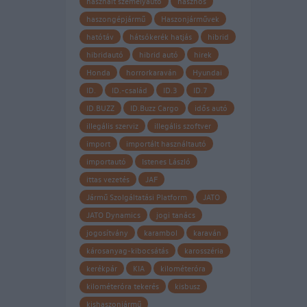
használt személyautó
hasznos
haszongépjármű
Haszonjárművek
hatótáv
hátsókerék hatjás
hibrid
hibridautó
hibrid autó
hirek
Honda
horrorkaraván
Hyundai
ID.
ID.-család
ID.3
ID.7
ID.BUZZ
ID.Buzz Cargo
idős autó
illegális szerviz
illegális szoftver
import
importált használtautó
importautó
Istenes László
ittas vezetés
JAF
Jármű Szolgáltatási Platform
JATO
JATO Dynamics
jogi tanács
jogosítvány
karambol
karaván
károsanyag-kibocsátás
karosszéria
kerékpár
KIA
kilométeróra
kilométeróra tekerés
kisbusz
kishaszonjármű