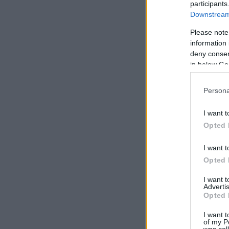
participants
Downstream 
Please note
information 
deny consent
in below Go
Persona
I want t
Opted 
I want t
Opted 
I want 
Advertis
Opted 
I want t
of my P
was col