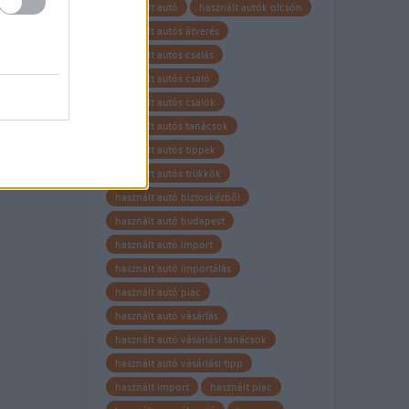
használt autó
használt autók olcsón
használt autós átverés
használt autós csalás
használt autós csaló
használt autós csalók
használt autós tanácsok
használt autós tippek
használt autós trükkök
használt autó biztoskézből
használt autó budapest
használt autó import
használt autó importálás
használt autó piac
használt autó vásárlás
használt autó vásárlási tanácsok
használt autó vásárlási tipp
használt import
használt piac