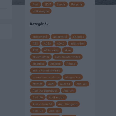
Audi
SEAT
Skoda
Porsche
Volkswagen
Kategóriák
ablakmosó
ablaktörlő
abroncs
ABS
ACEA
ADAC
adás-vétel
AEB
ÁFA-csalás
akku
akkumulátor
akkumulátor töltés
alkatrész
Amarok
Anglia
t
arany kormánykerék
asszisztens rendszer
átlagos kor
átverés
Audi
Audi A1
Audi A3
Audi A3 Sportback
Audi A4
Audi A6
Audi e-tron
Audi e-tron GT
Audi Hungaria
Audi Q2
Audi Q3