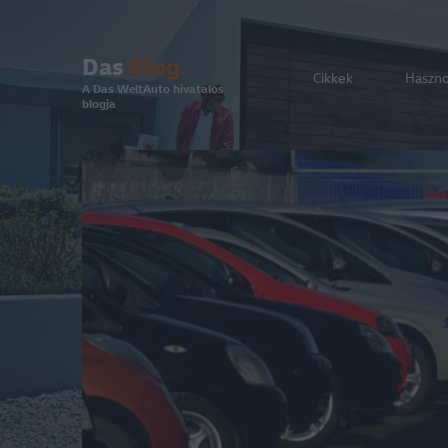
Das
Blog.
Cikkek
Haszn
A Das WeltAuto hivatalos
blogja