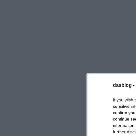
dasblog -
If you wish 
sensitive in
confirm you
continue se
information 
further disc