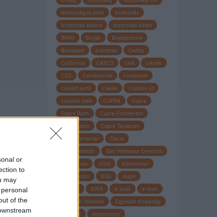
biztonságos autó
biztosítás
biztosítás autóra
biztosítás kötés
BMW
Bogár
Bridgestone
Budapest
büntetés
Caddy
California
CASCO
cikk
cikkek
CO2
Continental
crossover
családi autó
csalás
csúszós út
csúszós utak
CUPRA
Cupra
Cupra Born
Cupra Formentor
Cupra Leon
Cupra Tavascan
Cupra Terramar
Dacia
Das WeltAuto
Das Weltauto Centrum
sonal or
Datahouse
dízel
dízelmotor
ection to
dízel motor
DSG
dugó
ou may
Dunlop
DWA
e-autó
e-tron
 personal
out of the
Egyesült Államok
Egyesült Királyság
 downstream
eHybrid
elektromos