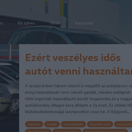
os
Kis színes
Hírek
Kapcsolat
Ezért veszélyes idős
autót venni használta
A tavalyi évben három rekord is megdőlt az autópiacon: s
ennyi használtautó nem cserélt gazdát, minden eddiginél
több importált használtautó került forgalomba és a magya
autóállomány átlagos kora átlépte a 14 évet. Ez utóbbi fő
közlekedésbiztonsági szempontból rossz hír. A Központi…
hasznos
cikkek
használtautó
használt autó
öreg autó
Das WeltAuto
piaci statisztika
megbízható használt autó