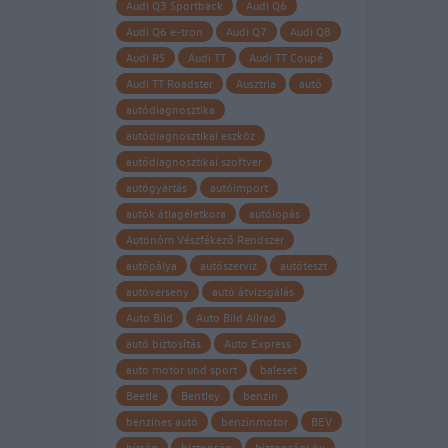
Audi Q3 Sportback
Audi Q6
Audi Q6 e-tron
Audi Q7
Audi Q8
Audi RS
Audi TT
Audi TT Coupé
Audi TT Roadster
Ausztria
autó
autódiagnosztika
autódiagnosztikai eszköz
autódiagnosztikai szoftver
autógyártás
autóimport
autók átlagéletkora
autólopás
Autonóm Vészfékező Rendszer
autópálya
autószerviz
autóteszt
autóverseny
autó átvizsgálás
Auto Bild
Auto Bild Allrad
autó biztosítás
Auto Express
auto motor und sport
baleset
Beetle
Bentley
benzin
benzines autó
benzinmotor
BEV
bírság
biztonság
biztonsági öv