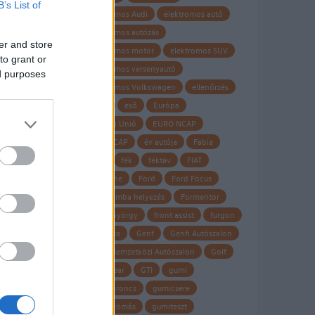
B’s List of
elektromos Audi
elektromos autó
elektromos autózás
er and store
elektromos motor
elektromos SUV
to grant or
elektromos versenyautó
ed purposes
elektromos Volkswagen
ellenőrzés
Elroq
eső
Európa
Európai Unió
EURO NCAP
Euro NCAP
év autója
Fabia
fagy
fék
féktáv
FIAT
Firestone
Ford
Ford Focus
forgalomba helyezés
Formentor
Frank György
front assist
furgon
garancia
Genf
Genfi Autószalon
Genfi Nemzetközi Autószalon
Golf
Goodyear
GTI
gumi
gumiabroncs
gumicsere
guminyomás
gumiteszt