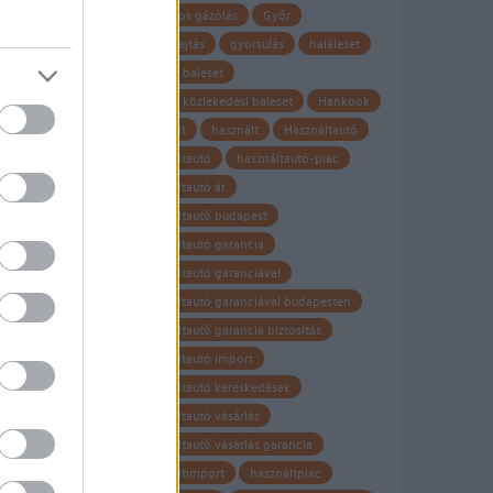
gyalogos gázolás
Győr
gyorshajtás
gyorsulás
haláleset
halálos baleset
halálos közlekedési baleset
Hankook
hasznalt
használt
Használtautó
használtautó
használtautó-piac
használtautó ár
használtautó budapest
használtautó garancia
használtautó garanciával
használtautó garanciával budapesten
használtautó garancia biztosítás
használtautó import
használtautó kereskedések
használtautó vásárlás
használtautó vásárlás garancia
használtimport
használtpiac