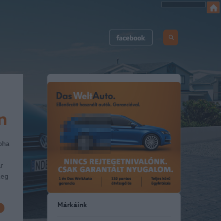
n
oha
r
leg
Márkáink