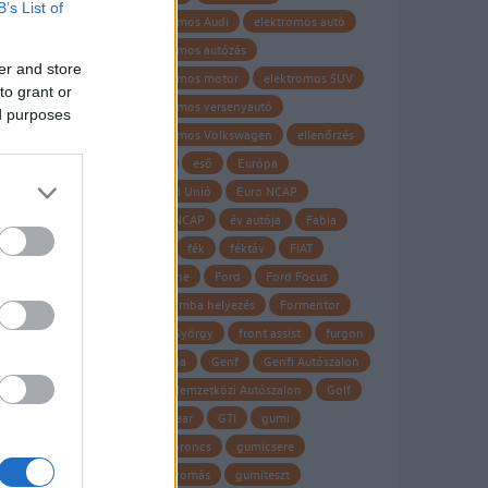
B’s List of
elektromos Audi
elektromos autó
elektromos autózás
er and store
elektromos motor
elektromos SUV
to grant or
elektromos versenyautó
ed purposes
elektromos Volkswagen
ellenőrzés
Elroq
eső
Európa
Európai Unió
Euro NCAP
EURO NCAP
év autója
Fabia
fagy
fék
féktáv
FIAT
Firestone
Ford
Ford Focus
forgalomba helyezés
Formentor
Frank György
front assist
furgon
garancia
Genf
Genfi Autószalon
Genfi Nemzetközi Autószalon
Golf
Goodyear
GTI
gumi
gumiabroncs
gumicsere
guminyomás
gumiteszt