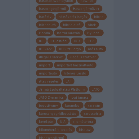
használt személyautó
hasznos
haszongépjármű
Haszonjárművek
hatótáv
hátsókerék hatjás
hibrid
hibridautó
hibrid autó
hirek
Honda
horrorkaraván
Hyundai
ID.
ID.-család
ID.3
ID.7
ID.BUZZ
ID.Buzz Cargo
idős autó
illegális szerviz
illegális szoftver
import
importált használtautó
importautó
Istenes László
ittas vezetés
JAF
Jármű Szolgáltatási Platform
JATO
JATO Dynamics
jogi tanács
jogosítvány
karambol
karaván
károsanyag-kibocsátás
karosszéria
kerékpár
KIA
kilométeróra
kilométeróra tekerés
kisbusz
kishaszonjármű