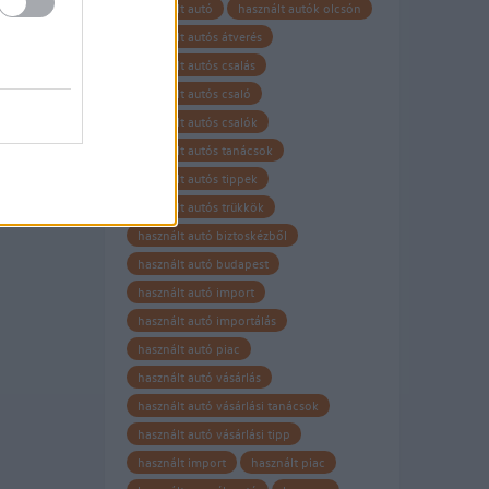
használt autó
használt autók olcsón
használt autós átverés
használt autós csalás
használt autós csaló
használt autós csalók
használt autós tanácsok
használt autós tippek
használt autós trükkök
használt autó biztoskézből
használt autó budapest
használt autó import
használt autó importálás
használt autó piac
használt autó vásárlás
használt autó vásárlási tanácsok
használt autó vásárlási tipp
használt import
használt piac