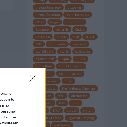
biztonságos autó
biztosítás
biztosítás autóra
biztosítás kötés
BMW
Bogár
Bridgestone
Budapest
büntetés
Caddy
California
CASCO
cikk
cikkek
CO2
Continental
crossover
családi autó
csalás
csúszós út
csúszós utak
Cupra
CUPRA
Cupra Born
Cupra Formentor
Cupra Leon
Cupra Tavascan
Cupra Terramar
Dacia
Das WeltAuto
Das Weltauto Centrum
sonal or
Datahouse
dízel
dízelmotor
ection to
dízel motor
DSG
dugó
ou may
Dunlop
DWA
e-autó
e-tron
 personal
out of the
Egyesült Államok
Egyesült Királyság
 downstream
eHybrid
elektromos