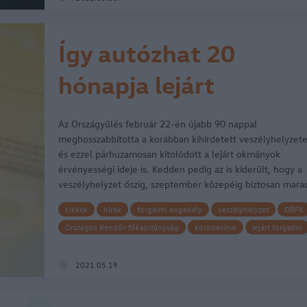
Így autózhat 20
hónapja lejárt
forgalmival – legálisa
Az Országyűlés február 22-én újabb 90 nappal
meghosszabbította a korábban kihirdetett veszélyhelyzete
és ezzel párhuzamosan kitolódott a lejárt okmányok
érvényességi ideje is. Kedden pedig az is kiderült, hogy a
veszélyhelyzet őszig, szeptember közepéig biztosan mara
Magyarországon, miután a…
cikkek
hirek
forgalmi engedély
veszélyhelyzet
ORFK
Országos Rendőr-főkapitányság
koronavírus
lejárt forgalmi
forgalmi meghosszabbítása
2021.05.19.