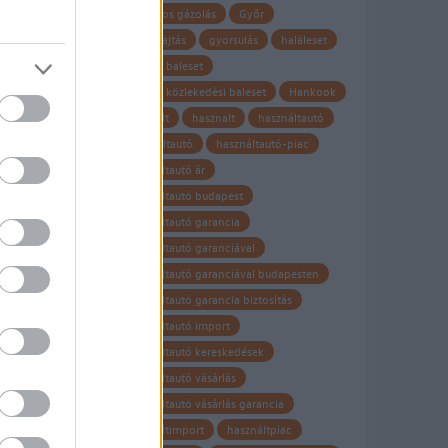
gyalogos gázolás
Győr
gyorshajtás
gyorsulás
haláleset
halálos baleset
halálos közlekedési baleset
Hankook
használt
hasznalt
használtautó
Használtautó
használtautó-piac
használtautó ár
használtautó budapest
használtautó garancia
használtautó garanciával
használtautó garanciával budapesten
használtautó garancia biztosítás
használtautó import
használtautó kereskedések
használtautó vásárlás
használtautó vásárlás garancia
használtimport
használtpiac