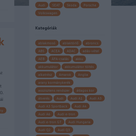
Audi
SEAT
Skoda
Porsche
Volkswagen
Kategóriák
k
ablakmosó
ablaktörlő
abroncs
ABS
ACEA
ADAC
adás-vétel
AEB
ÁFA-csalás
akku
akkumulátor
akkumulátor töltés
az
alkatrész
Amarok
Anglia
arany kormánykerék
t
asszisztens rendszer
átlagos kor
0.
átverés
Audi
Audi A1
Audi A3
ái
Audi A3 Sportback
Audi A4
ny
Audi A6
Audi e-tron
Audi e-tron GT
Audi Hungaria
Audi Q2
Audi Q3