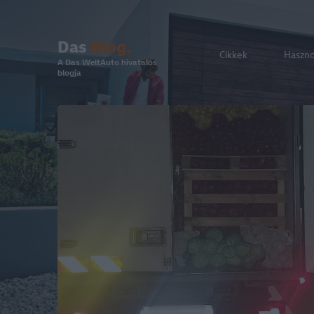
Das
Blog.
Cikkek
Haszn
A Das WeltAuto hivatalos
blogja