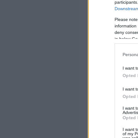
participants
Downstream 
Please note
information 
deny consent
in below Go
Persona
I want t
Opted 
I want t
Opted 
I want 
Advertis
Opted 
I want t
of my P
was col