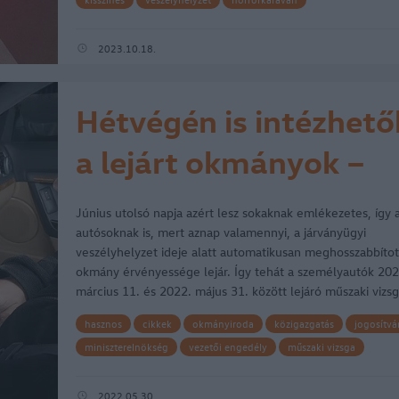
2023.10.18.
Hétvégén is intézhető
a lejárt okmányok –
kivéve a műszakit
Június utolsó napja azért lesz sokaknak emlékezetes, így 
autósoknak is, mert aznap valamennyi, a járványügyi
veszélyhelyzet ideje alatt automatikusan meghosszabbítot
okmány érvényessége lejár. Így tehát a személyautók 202
március 11. és 2022. május 31. között lejáró műszaki vizsg
miatt a…
hasznos
cikkek
okmányiroda
közigazgatás
jogosítvá
miniszterelnökség
vezetői engedély
műszaki vizsga
veszélyhelyzet
kormányablak
Budapest
koronavírus
uzsák katalin
2022.05.30.