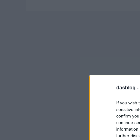
dasblog -
If you wish 
sensitive in
confirm you
continue se
information 
further disc