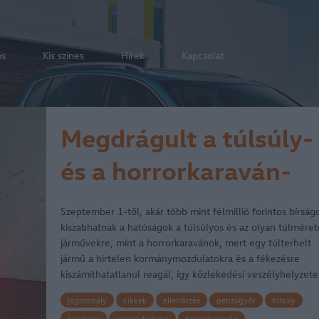
os
Kis színes
Hírek
Kapcsolat
Megdrágult a túlsúly-
és a horrorkaraván-
bírság
Szeptember 1-től, akár több mint félmillió forintos bírságo
kiszabhatnak a hatóságok a túlsúlyos és az olyan túlméret
járművekre, mint a horrorkaravánok, mert egy túlterhelt
jármű a hirtelen kormánymozdulatokra és a fékezésre
kiszámíthatatlanul reagál, így közlekedési veszélyhelyzet
jogszabály
cikkek
ellenőrzés
pénzügyőr
túlsúly
kisszines
veszélyhelyzet
horrorkaraván