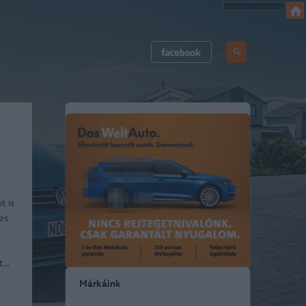
t is
es
et…
Márkáink